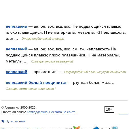
неплавкий
— ая, ое; вок, вка, вко. Не поддающийся плавке;
плохо плавящийся. Н ие материалы, металлы. ◁ Неплавкость,
и; ж …
Энциклопедический словарь
неплавкий
— ая, ое; вок, вка, вко. см. тж. неплавкость Не
поддающийся плавке; плохо плавящийся. Н ие материалы,
металлы …
Словарь многих выражений
неплавкий
— прикметник …
Орфографічний словник української мови
неплавкий белый преципитат
— ртутная белая мазь …
Cловарь химических синонимов I
© Академик, 2000-2026
18+
Обратная связь:
Техподдержка
,
Реклама на сайте
👣 Путешествия