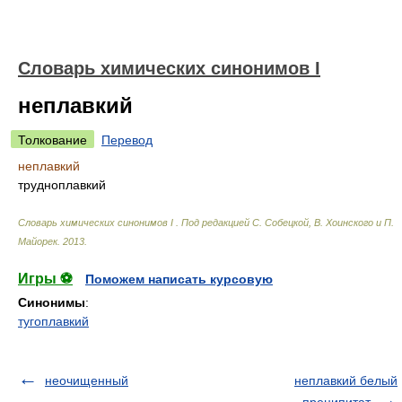
Cловарь химических синонимов I
неплавкий
Толкование
Перевод
неплавкий
трудноплавкий
Cловарь химических синонимов I
.
Под редакцией С. Собецкой, В. Хоинского и П.
Майорек
.
2013
.
Игры ⚽
Поможем написать курсовую
Синонимы
:
тугоплавкий
неочищенный
неплавкий белый