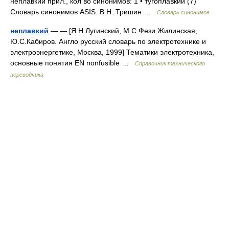
неплавкий прил., кол во синонимов: 1 • тугоплавкий (7)
Словарь синонимов ASIS. В.Н. Тришин …
Словарь синонимов
неплавкий
— — [Я.Н.Лугинский, М.С.Фези Жилинская,
Ю.С.Кабиров. Англо русский словарь по электротехнике и
электроэнергетике, Москва, 1999] Тематики электротехника,
основные понятия EN nonfusible …
Справочник технического
переводчика